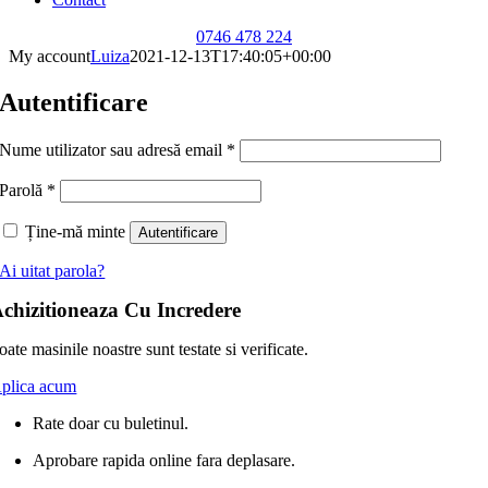
0746 478 224
My account
Luiza
2021-12-13T17:40:05+00:00
Autentificare
Obligatoriu
Nume utilizator sau adresă email
*
Obligatoriu
Parolă
*
Ține-mă minte
Autentificare
Ai uitat parola?
chizitioneaza Cu Incredere
oate masinile noastre sunt testate si verificate.
plica acum
Rate doar cu buletinul.
Aprobare rapida online fara deplasare.