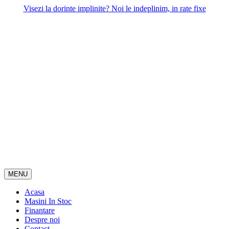
Skip
Visezi la dorinte implinite? Noi le indeplinim, in rate fixe
to
content
MENU
Acasa
Masini In Stoc
Finantare
Despre noi
Contact